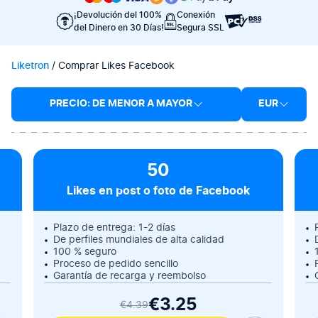
¡Devolución del 100%
Conexión
del Dinero en 30 Días!
Segura SSL
Liketron
/
Comprar Likes Facebook
PRECIO: DE MENOR A MAYOR
EUR
50
Likes en post o foto de Facebook
Plazo de entrega: 1-2 días
De perfiles mundiales de alta calidad
100 % seguro
Proceso de pedido sencillo
Garantía de recarga y reembolso
€3.25
€4.39